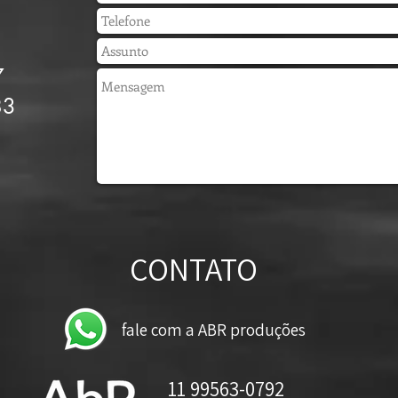
7
83
CONTATO
fale com a ABR produções
11 99563-0792