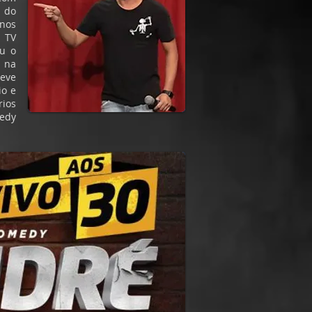
 do
anos
a TV
u o
 na
teve
io e
rios
edy