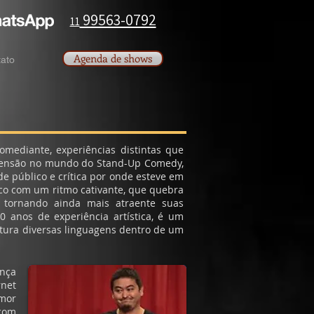
99563-0792​
11
Agenda de shows
ato
omediante, experiências distintas que
scensão no mundo do Stand-Up Comedy,
e público e crítica por onde esteve em
co com um ritmo cativante, que quebra
, tornando ainda mais atraente suas
 anos de experiência artística, é um
tura diversas linguagens dentro de um
nça
rnet
mor
 com