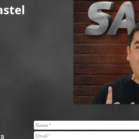
astel
ra