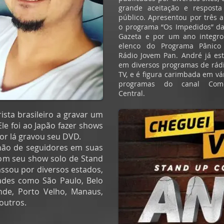
grande aceitação e resposta
público. Apresentou por três 
o programa “Os Impedidos” d
Gazeta e por um ano integro
elenco do Programa Pânico
Rádio Jovem Pan. André já es
em diversos programas de rád
TV, e é figura carimbada em vá
programas do canal Com
Central.
ista brasileiro a gravar um
e foi ao Japão fazer shows
por lá gravou seu DVD.
hão de seguidores em suas
 com seu show solo de Stand
assou por diversos estados,
dades como São Paulo, Belo
nde, Porto Velho, Manaus,
 outros.