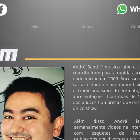
Mídia
Sobre
Cont
André Santi é músico, ator e c
contribuíram para a rápida a
onde iniciou em 2009. Sucesso d
cartaz e dono de um humor físi
o tradicionalismo do formato
apresentações. Com mais de 10
dos poucos humoristas que mis
único show.
Além disso, André la
semanalmente vídeos na inte
com esquetes de hu
publicados por diversos sites,