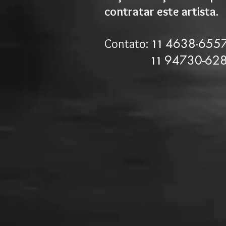
contratar este artista.
4638-655
Contato:
11
9
4730-62
11