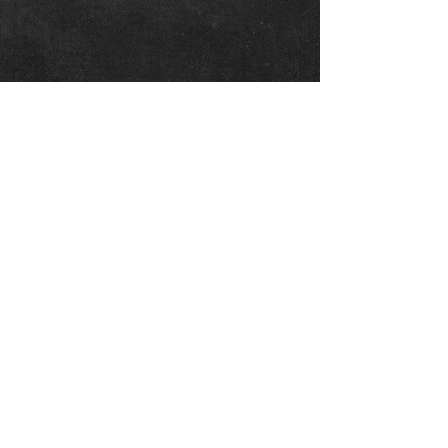
CONTATO
fale com a ABR produções
11 99563-0792