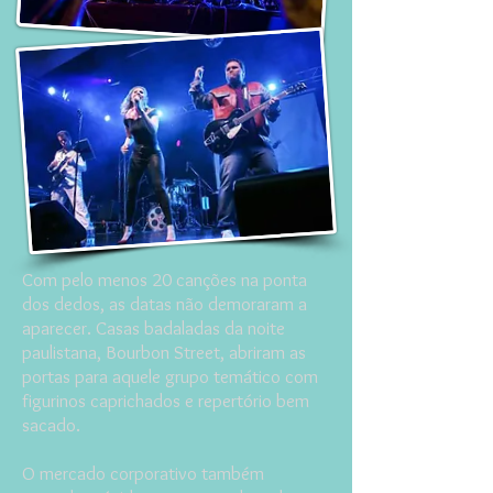
Com pelo menos 20 canções na ponta
dos dedos, as datas não demoraram a
aparecer. Casas badaladas da noite
paulistana, Bourbon Street, abriram as
portas para aquele grupo temático com
figurinos caprichados e repertório bem
sacado.
O mercado corporativo também