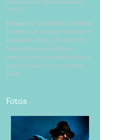
instrumentais de trilhas famosas dos
anos 80.
Estavam lá:
Ghostbusters, Footloose,
The heat is on, Gonnies, The power of
love, What a feeling, The eye of the
tiger e muitos outros hits que
emplacaram nas paradas muito por
conta do sucesso dos respectivos
filmes.
Fotos