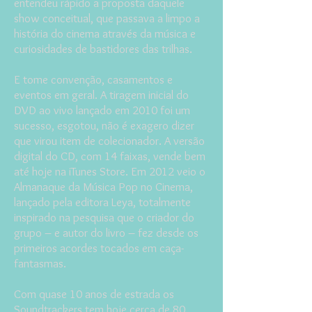
entendeu rápido a proposta daquele
show conceitual, que passava a limpo a
história do cinema através da música e
curiosidades de bastidores das trilhas.
E tome convenção, casamentos e
eventos em geral. A tiragem inicial do
DVD ao vivo lançado em 2010 foi um
sucesso, esgotou, não é exagero dizer
que virou item de colecionador. A versão
digital do CD, com 14 faixas, vende bem
até hoje na iTunes Store. Em 2012 veio o
Almanaque da Música Pop no Cinema,
lançado pela editora Leya, totalmente
inspirado na pesquisa que o criador do
grupo – e autor do livro – fez desde os
primeiros acordes tocados em caça-
fantasmas.
Com quase 10 anos de estrada os
Soundtrackers tem hoje cerca de 80