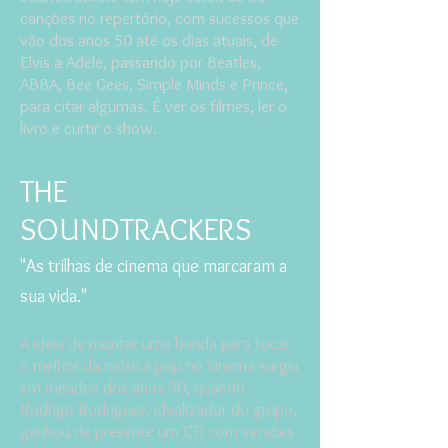
canções no repertório, com sucessos que
vão dos anos 50 até os dias atuais, de
Elvis a Adele, passando por Beatles,
ABBA, Bee Gees, Simple Minds e Prince,
para citar algumas. É ver os filmes, ler o
livro e curtir o show.
THE
SOUNDTRACKERS
"As trilhas de cinema que marcaram a
sua vida."
A ideia de montar uma banda para tocar
o melhor da música pop no cinema surgiu
em meados dos anos 90, quando
Rodrigo Rodrigues, idealizador do grupo,
ganhou de presente um CD com versões