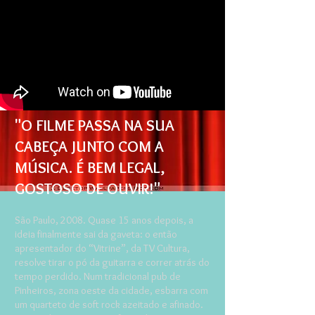
"O FILME PASSA NA SUA
CABEÇA JUNTO COM A
MÚSICA. É BEM LEGAL,
GOSTOSO DE OUVIR!"
São Paulo, 2008. Quase 15 anos depois, a
ideia finalmente sai da gaveta: o então
apresentador do “Vitrine”, da TV Cultura,
resolve tirar o pó da guitarra e correr atrás do
tempo perdido. Num tradicional pub de
Pinheiros, zona oeste da cidade, esbarra com
um quarteto de soft rock azeitado e afinado.